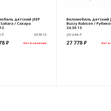
обиль детский JEEP
Веломобиль детский 
 Sahara / Сахара
Buzzy Rubicon / Рубико
.12
24.30.13
0
29 240
₽
24.30.12
₽
778
27 778
₽
₽
Нет в наличии
Нет в