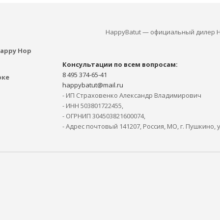
HappyBatut — официальный дилер H
appy Hop
Консультации по всем вопросам:
8 495 374-65-41
рке
happybatut@mail.ru
- ИП Страховенко Александр Владимирович
- ИНН 503801722455,
- ОГРНИП 304503821600074,
- Адрес почтовый 141207, Россия, МО, г. Пушкино, 