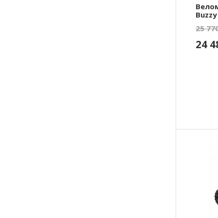
Вело
Buzzy
25 77
24 