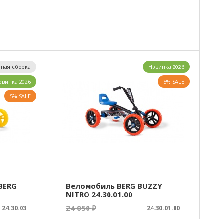
ная сборка
Новинка 2026
овинка 2026
5% SALE
5% SALE
BERG
Веломобиль BERG BUZZY
NITRO 24.30.01.00
24 050
24.30.03
₽
24.30.01.00