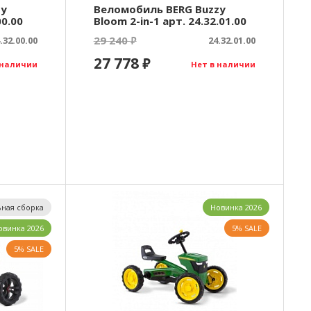
zy
Веломобиль BERG Buzzy
00.00
Bloom 2-in-1 арт. 24.32.01.00
29 240
.32.00.00
₽
24.32.01.00
27 778
₽
 наличии
Нет в наличии
ная сборка
Новинка 2026
овинка 2026
5% SALE
5% SALE