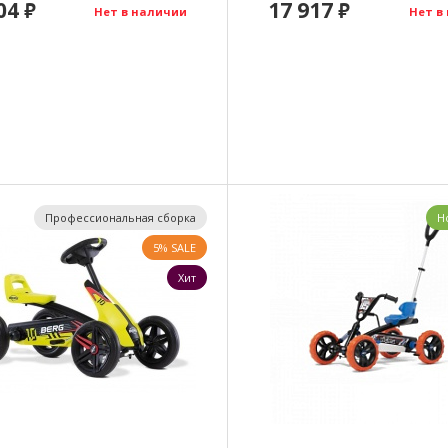
804
17 917
₽
₽
Нет в наличии
Нет в
Профессиональная сборка
Н
5% SALE
Хит