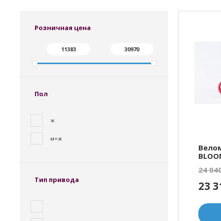
Розничная цена
Пол
ж
м+ж
Вело
BLOOM
24 04
Тип привода
23 