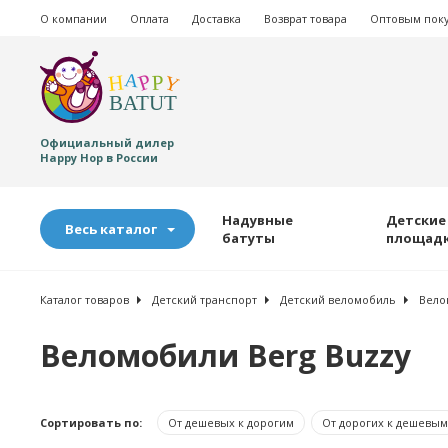
О компании
Оплата
Доставка
Возврат товара
Оптовым пок
Официальный дилер
Happy Hop в России
Надувные
Детские
Весь каталог
батуты
площад
Каталог товаров
Детский транспорт
Детский веломобиль
Вело
Веломобили Berg Buzzy
Сортировать по:
От дешевых к дорогим
От дорогих к дешевым