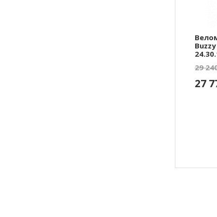
Велом
Buzzy
24.30
29 24
27 