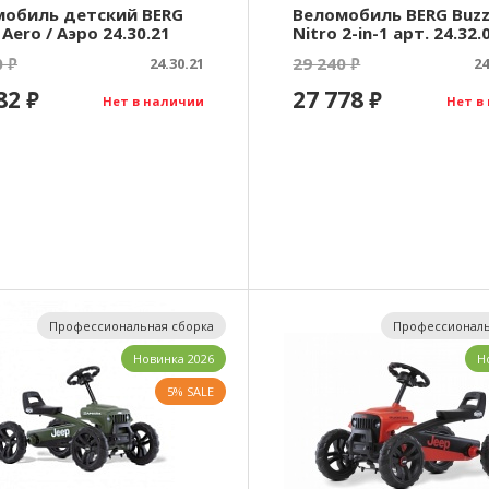
мобиль детский BERG
Веломобиль BERG Buz
 Aero / Аэро 24.30.21
Nitro 2-in-1 арт. 24.32.
0
29 240
₽
24.30.21
₽
24
482
27 778
₽
₽
Нет в наличии
Нет в
Профессиональная сборка
Профессиональ
Новинка 2026
Н
5% SALE