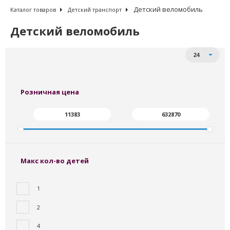
Детский веломобиль
Каталог товаров
Детский транспорт
Детский веломобиль
Сортировать по:
Товаров на странице
24
От дешевых к дорогим
От дорогих к дешевым
Сначала - в наличии
Розничная цена
Макс кол-во детей
1
2
4