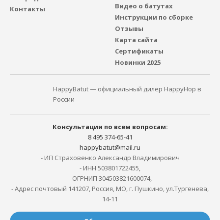
Видео о батутах
Контакты
Инструкции по сборке
Отзывы
Карта сайта
Сертификаты
Новинки 2025
HappyBatut — официальный дилер HappyHop в
России
Консультации по всем вопросам:
8 495 374-65-41
happybatut@mail.ru
- ИП Страховенко Александр Владимирович
- ИНН 503801722455,
- ОГРНИП 304503821600074,
- Адрес почтовый 141207, Россия, МО, г. Пушкино, ул.Тургенева,
14-11