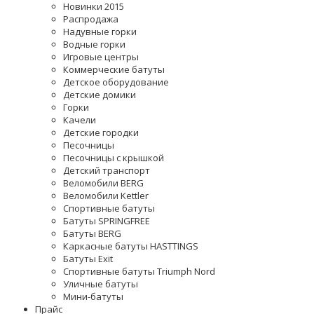
Новинки 2015
Распродажа
Надувные горки
Водные горки
Игровые центры
Коммерческие батуты
Детское оборудование
Детские домики
Горки
Качели
Детские городки
Песочницы
Песочницы с крышкой
Детский транспорт
Веломобили BERG
Веломобили Kettler
Спортивные батуты
Батуты SPRINGFREE
Батуты BERG
Каркасные батуты HASTTINGS
Батуты Exit
Спортивные батуты Triumph Nord
Уличные батуты
Мини-батуты
Прайс