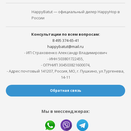
HappyBatut — официальный дилер HappyHop в
России
Консультации по всем вопросам:
8 495 374-65-41
happybatut@mail.ru
- ИП Страховенко Александр Владимирович
- ИНН 503801722455,
- ОГРНИП 304503821600074,
- Адрес почтовый 141207, Россия, МО, г. Пушкино, ул.Тургенева,
14-11
Обратная связь
Мы в мессенджерах: