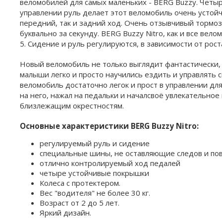
веломобилей для самых маленьких - BERG Buzzy. Четы
управлении руль делает этот веломобиль очень устойч
передний, так и задний ход. Очень отзывчивый тормо
буквально за секунду. BERG Buzzy Nitro, как и все вело
5. Сидение и руль регулируются, в зависимости от рост
Новый веломобиль не только выглядит фантастически, 
малыши легко и просто научились ездить и управлять 
веломобиль достаточно легок и прост в управлении дл
на него, нажал на педальки и началсвоё увлекательное
близлежащим окрестностям.
Основные характеристики BERG Buzzy Nitro:
регулируемый руль и сидение
специальные шины, не оставляющие следов и п
отлично контролируемый ход педалей
четыре устойчивые покрышки
Колеса с протектером.
Вес "водителя" не более 30 кг.
Возраст от 2 до 5 лет.
Яркий дизайн.