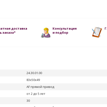
латная доставка
Консультация
Г
ь заказа*
и подбор
24.30.01.00
83х50х49
AF прямой привод
от 2 до 5 лет
30