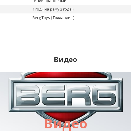
синий оранжевый
1 год ( на раму 2 года )
Berg Toys ( Голландия )
Видео
Видео