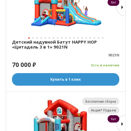
Хит
Детский надувной Батут HAPPY HOP
«Цитадель 3 в 1» 9021N
9021N
70 000
₽
Есть в наличии
Купить в 1 клик
Бесплатная сборка
Акция* Подъем
Хит