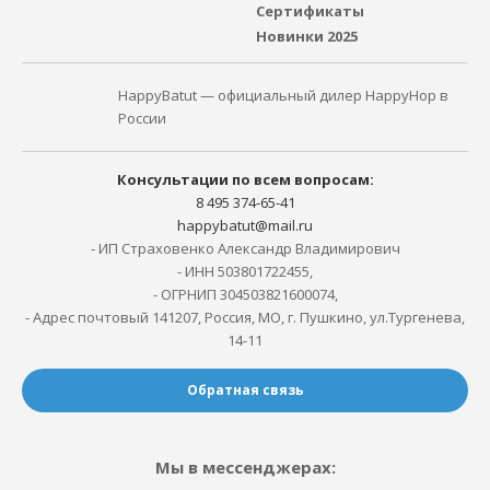
Сертификаты
Новинки 2025
HappyBatut — официальный дилер HappyHop в
России
Консультации по всем вопросам:
8 495 374-65-41
happybatut@mail.ru
- ИП Страховенко Александр Владимирович
- ИНН 503801722455,
- ОГРНИП 304503821600074,
- Адрес почтовый 141207, Россия, МО, г. Пушкино, ул.Тургенева,
14-11
Обратная связь
Мы в мессенджерах: