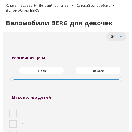
Каталог товаров
Детский транспорт
Детский веломобиль
Веломобили BERG
Веломобили BERG для девочек
Сортировать по:
Товаров на странице
24
От дешевых к дорогим
От дорогих к дешевым
Сначала - в наличии
Розничная цена
Макс кол-во детей
1
2