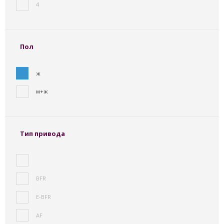
4
Пол
ж
м+ж
Тип привода
BFR
E-BFR
AF