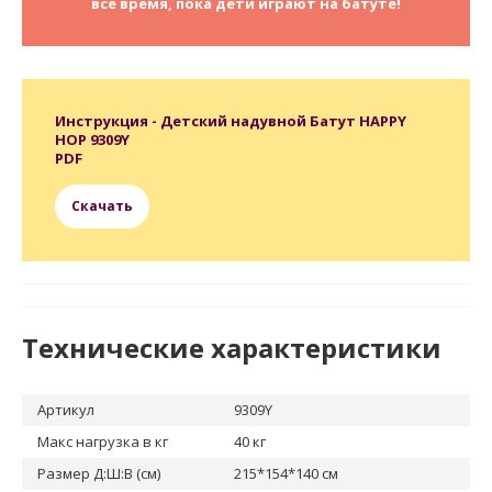
все время, пока дети играют на батуте!
Инструкция - Детский надувной Батут HAPPY
HOP 9309Y
PDF
Скачать
Технические характеристики
Артикул
9309Y
Макс нагрузка в кг
40 кг
Размер Д:Ш:В (см)
215*154*140 cм