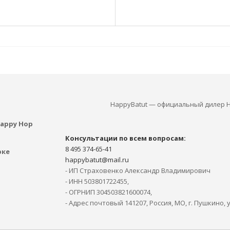
HappyBatut — официальный дилер H
appy Hop
Консультации по всем вопросам:
8 495 374-65-41
рке
happybatut@mail.ru
- ИП Страховенко Александр Владимирович
- ИНН 503801722455,
- ОГРНИП 304503821600074,
- Адрес почтовый 141207, Россия, МО, г. Пушкино, 