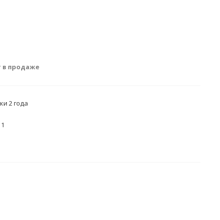
т в продаже
ки 2 года
1