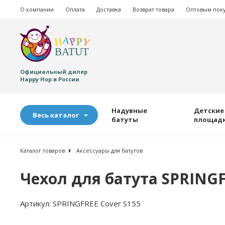
О компании
Оплата
Доставка
Возврат товара
Оптовым пок
Официальный дилер
Happy Hop в России
Надувные
Детские
Весь каталог
батуты
площад
Каталог товаров
Аксессуары для батутов
Чехол для батута SPRINGF
Артикул:
SPRINGFREE Cover S155