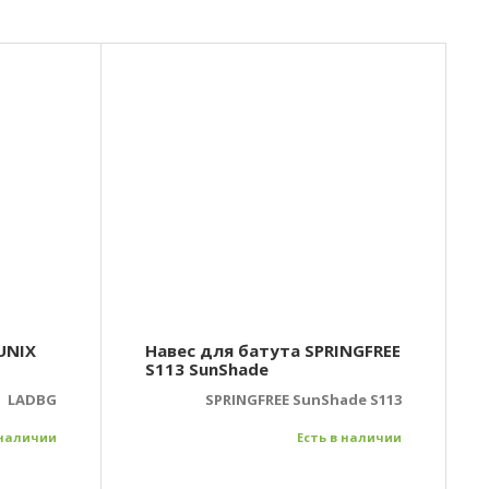
UNIX
Навес для батута SPRINGFREE
S113 SunShade
LADBG
SPRINGFREE SunShade S113
 наличии
Есть в наличии