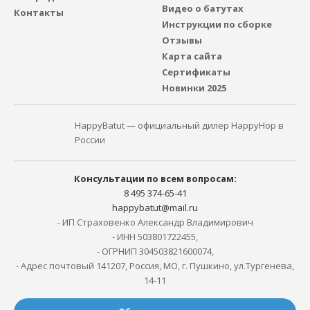
Видео о батутах
Контакты
Инструкции по сборке
Отзывы
Карта сайта
Сертификаты
Новинки 2025
HappyBatut — официальный дилер HappyHop в
России
Консультации по всем вопросам:
8 495 374-65-41
happybatut@mail.ru
- ИП Страховенко Александр Владимирович
- ИНН 503801722455,
- ОГРНИП 304503821600074,
- Адрес почтовый 141207, Россия, МО, г. Пушкино, ул.Тургенева,
14-11