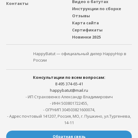
Видео о батутах
Контакты
Инструкции по сборке
Отзывы
Карта сайта
Сертификаты
Новинки 2025
HappyBatut — официальный дилер HappyHop в
России
Консультации по всем вопросам:
8 495 374-65-41
happybatut@mail.ru
- ИП Страховенко Александр Владимирович
- ИНН 503801722455,
- ОГРНИП 304503821600074,
- Адрес почтовый 141207, Россия, МО, г. Пушкино, ул.Тургенева,
14-11
Обратная связь