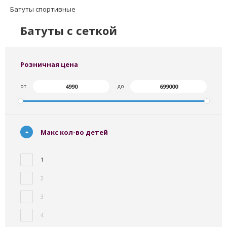
Батуты спортивные
Батуты с сеткой
Розничная цена
от
до
Макс кол-во детей
1
2
3
4