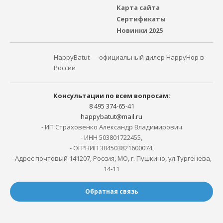
Карта сайта
Сертификаты
Новинки 2025
HappyBatut — официальный дилер HappyHop в
России
Консультации по всем вопросам:
8 495 374-65-41
happybatut@mail.ru
- ИП Страховенко Александр Владимирович
- ИНН 503801722455,
- ОГРНИП 304503821600074,
- Адрес почтовый 141207, Россия, МО, г. Пушкино, ул.Тургенева,
14-11
Обратная связь