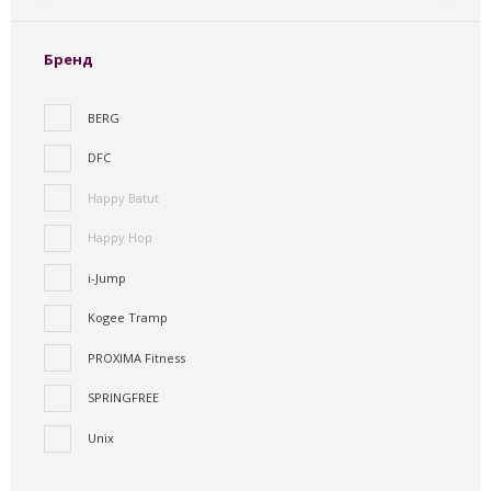
Бренд
BERG
DFC
Happy Batut
Happy Hop
i-Jump
Kogee Tramp
PROXIMA Fitness
SPRINGFREE
Unix