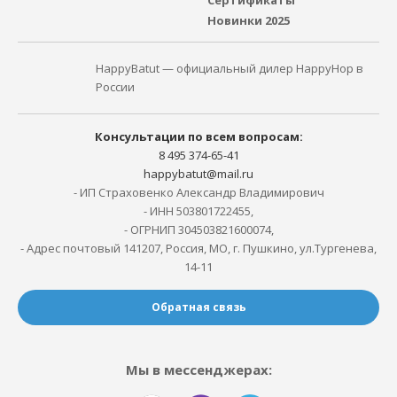
Сертификаты
Новинки 2025
HappyBatut — официальный дилер HappyHop в
России
Консультации по всем вопросам:
8 495 374-65-41
happybatut@mail.ru
- ИП Страховенко Александр Владимирович
- ИНН 503801722455,
- ОГРНИП 304503821600074,
- Адрес почтовый 141207, Россия, МО, г. Пушкино, ул.Тургенева,
14-11
Обратная связь
Мы в мессенджерах: