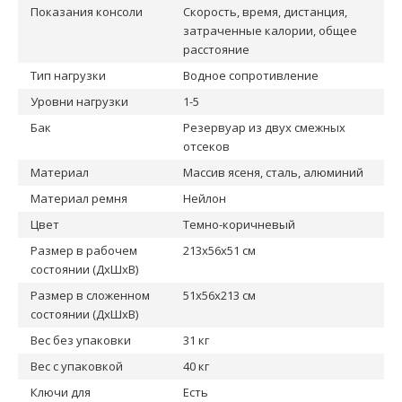
Показания консоли
Скорость, время, дистанция,
затраченные калории, общее
расстояние
Тип нагрузки
Водное сопротивление
Уровни нагрузки
1-5
Бак
Резервуар из двух смежных
отсеков
Материал
Массив ясеня, сталь, алюминий
Материал ремня
Нейлон
Цвет
Темно-коричневый
Размер в рабочем
213x56x51 см
состоянии (ДxШxВ)
Размер в сложенном
51x56x213 см
состоянии (ДxШxВ)
Вес без упаковки
31 кг
Вес с упаковкой
40 кг
Ключи для
Есть