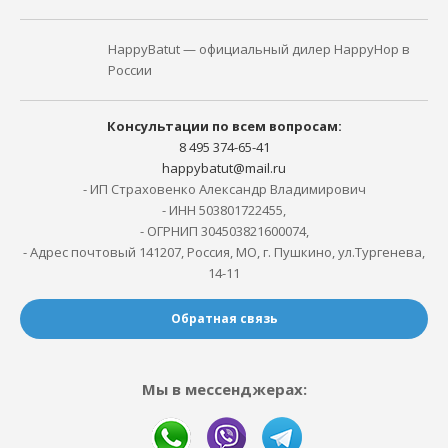
HappyBatut — официальный дилер HappyHop в
России
Консультации по всем вопросам:
8 495 374-65-41
happybatut@mail.ru
- ИП Страховенко Александр Владимирович
- ИНН 503801722455,
- ОГРНИП 304503821600074,
- Адрес почтовый 141207, Россия, МО, г. Пушкино, ул.Тургенева,
14-11
Обратная связь
Мы в мессенджерах: