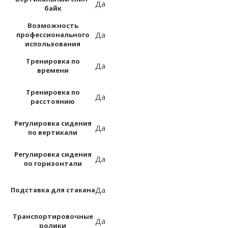
Да
байк
Возможность
Да
профессионального
использования
Тренировка по
Да
времени
Тренировка по
Да
расстоянию
Регулировка сидения
Да
по вертикали
Регулировка сидения
Да
по горизонтали
Да
Подставка для стакана
Транспортировочные
Да
ролики