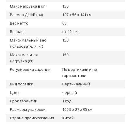
Макс нагрузка в кг
150
Размер Д:Ш:В (см)
107 х 56 х 141 см
Вес нетто
66
Возраст
от 12 лет
Максимальный вес
150
пользователя (кг)
Максимальная
150
нагрузка (кг)
Регулировка сидения
По вертикали и по
горизонтали
Вид посадки
Вертикальный
Цвет
черный
Срок гарантии
1 год.
Размеры упаковки
109,5 х 27 х 95 см
Страна происхождения
Китай