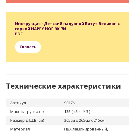
Инструкция - Детский надувной Батут Великан с
горкой HAPPY HOP 9017N
PDF
Скачать
Технические характеристики
Артикул
9017N
Макс нагрузка в кг
135 ( 45 кг * 3 )
Размер Д:Ш:В (см)
365см x 265см x 215см
Материал
ПВХ ламинированный,