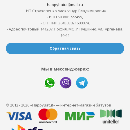
happybatut@mail.ru
- ИП Страховенко Александр Владимирович
- ИНН 503801722455,
- ОГРНИП 304503821600074,
- Адрес почтовый 141207, Россия, МО, г. Пушкино, ул.Тургенева,
14-11
Обратная связь
Мы в мессенджерах:
© 2012 - 2026 «HappyBatut» — интернет-магазин батутов