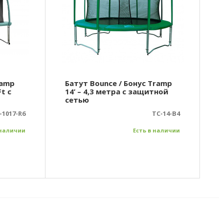
ramp
Батут Bounce / Бонус Tramp
t с
14’ – 4,3 метра с защитной
сетью
-1017-R6
TC-14-B4
 наличии
Есть в наличии