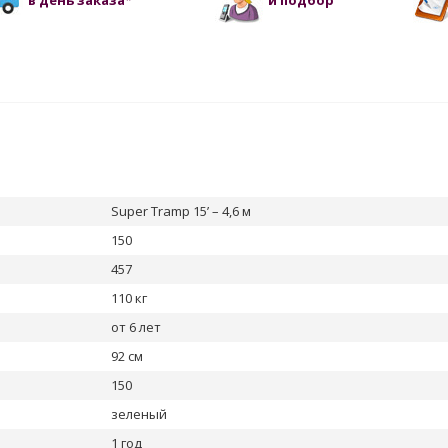
в день заказа*
и подбор
Super Tramp 15’ – 4,6 м
150
457
110 кг
от 6 лет
92 см
150
зеленый
1 год