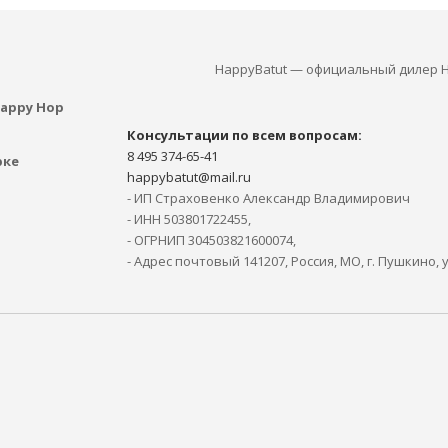
HappyBatut — официальный дилер H
appy Hop
Консультации по всем вопросам:
8 495 374-65-41
рке
happybatut@mail.ru
- ИП Страховенко Александр Владимирович
- ИНН 503801722455,
- ОГРНИП 304503821600074,
- Адрес почтовый 141207, Россия, МО, г. Пушкино, 