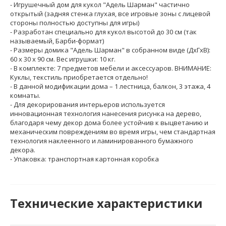
- Игрушечный дом для кукол "Адель Шарман" частично
открытый (задняя стенка глухая, все игровые зоны с лицевой
стороны полностью доступны для игры)
- Разработан специально для кукол высотой до 30 см (так
называемый, Барби-формат)
- Размеры домика "Адель Шарман" в собранном виде (ДхГхВ):
60 х 30 х 90 см. Вес игрушки: 10 кг.
- В комплекте: 7 предметов мебели и аксессуаров. ВНИМАНИЕ:
Куклы, текстиль приобретается отдельно!
- В данной модификации дома – 1 лестница, балкон, 3 этажа, 4
комнаты.
- Для декорирования интерьеров используется
инновационная технология нанесения рисунка на дерево,
благодаря чему декор дома более устойчив к выцветанию и
механическим повреждениям во время игры, чем стандартная
технология наклеенного и ламинированного бумажного
декора.
- Упаковка: транспортная картонная коробка
Технические характеристики