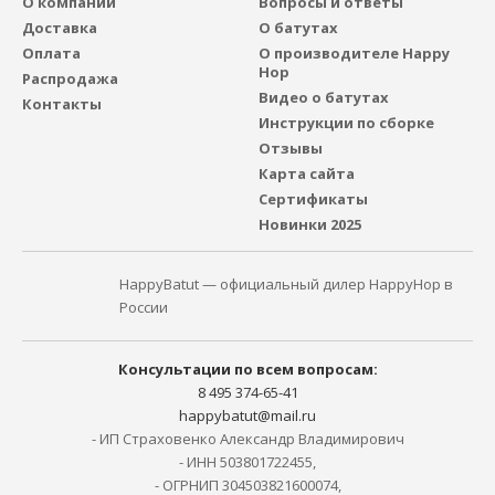
О компании
Вопросы и ответы
Доставка
О батутах
Оплата
О производителе Happy
Hop
Распродажа
Видео о батутах
Контакты
Инструкции по сборке
Отзывы
Карта сайта
Сертификаты
Новинки 2025
HappyBatut — официальный дилер HappyHop в
России
Консультации по всем вопросам:
8 495 374-65-41
happybatut@mail.ru
- ИП Страховенко Александр Владимирович
- ИНН 503801722455,
- ОГРНИП 304503821600074,