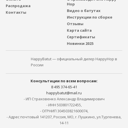
Hop
Распродажа
Видео о батутах
Контакты
Инструкции по сборке
Отзывы
Карта сайта
Сертификаты
Новинки 2025
HappyBatut — официальный дилер HappyHop в
России
Консультации по всем вопросам:
8 495 374-65-41
happybatut@mail.ru
- ИП Страховенко Александр Владимирович
- ИНН 503801722455,
- ОГРНИП 304503821600074,
- Адрес почтовый 141207, Россия, МО, г. Пушкино, ул.Тургенева,
14-11