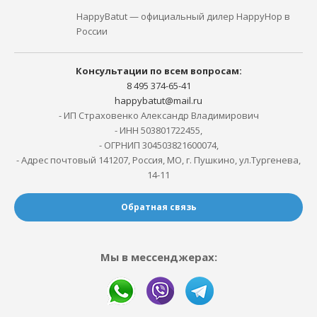
HappyBatut — официальный дилер HappyHop в
России
Консультации по всем вопросам:
8 495 374-65-41
happybatut@mail.ru
- ИП Страховенко Александр Владимирович
- ИНН 503801722455,
- ОГРНИП 304503821600074,
- Адрес почтовый 141207, Россия, МО, г. Пушкино, ул.Тургенева,
14-11
Обратная связь
Мы в мессенджерах: