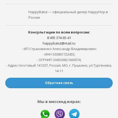
HappyBatut — официальный дилер HappyHop в
России
Консультации по всем вопросам:
8 495 374-65-41
happybatut@mail.ru
- ИП Страховенко Александр Владимирович
- ИНН 503801722455,
- ОГРНИП 304503821600074,
- Адрес почтовый 141207, Россия, МО, г. Пушкино, ул.Тургенева,
14-11
Обратная связь
Мы в мессенджерах: