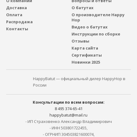
О компании
Вопросы и ответы
Доставка
О батутах
Оплата
О производителе Happy
Hop
Распродажа
Видео о батутах
Контакты
Инструкции по сборке
Отзывы
Карта сайта
Сертификаты
Новинки 2025
HappyBatut — официальный дилер HappyHop в
России
Консультации по всем вопросам:
8 495 374-65-41
happybatut@mail.ru
- ИП Страховенко Александр Владимирович
- ИНН 503801722455,
- ОГРНИП 304503821600074,