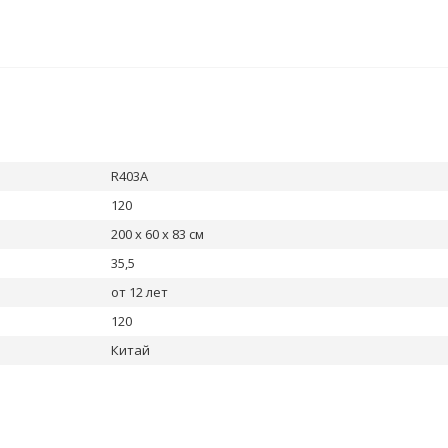
R403A
120
200 х 60 х 83 см
35,5
от 12 лет
120
Китай