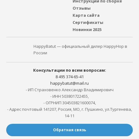
Инструкции по сборке
Отзывы
Карта сайта
Сертификаты
Новинки 2025
HappyBatut — официальный дилер HappyHop в
России
Консультации по всем вопросам:
8 495 374-65-41
happybatut@mail.ru
- ИП Страховенко Александр Владимирович
- ИНН 503801722455,
- ОГРНИП 304503821600074,
- Адрес почтовый 141207, Россия, МО, г. Пушкино, ул.Тургенева,
14-11
Обратная связь