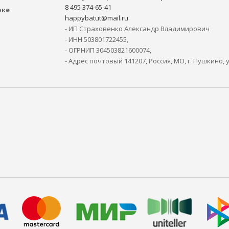
8 495 374-65-41
рке
happybatut@mail.ru
- ИП Страховенко Александр Владимирович
- ИНН 503801722455,
- ОГРНИП 304503821600074,
- Адрес почтовый 141207, Россия, МО, г. Пушкино, 