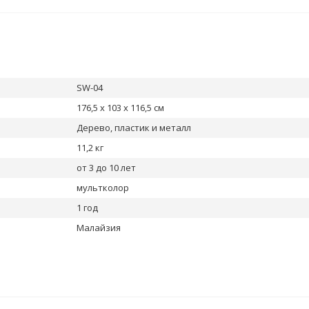
SW-04
176,5 х 103 х 116,5 см
Дерево, пластик и металл
11,2 кг
от 3 до 10 лет
мультколор
1 год
Малайзия