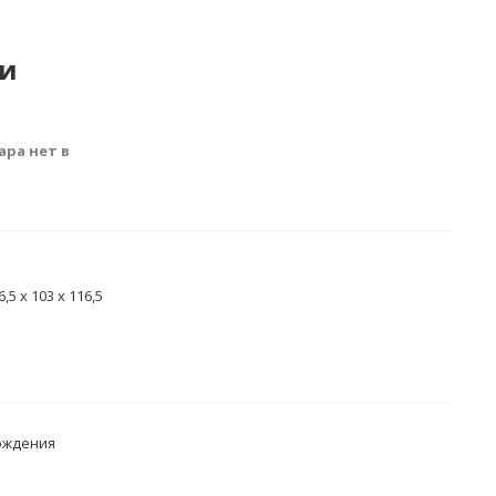
ии
ара нет в
,5 х 103 х 116,5
ождения