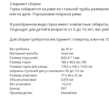
2 вариант сборки:
Горка собирается на раме из стальной трубы размеро
или на даче. Порошковая покраска рамы.
В разобранном виде горка имеет компактные габариты 
Подходит для детей в возрасте от 3 до 10 лет, вес ре
Для сборки требуется инструмент: отвертка, ключ на 1
Вес ребенка
до 35 кг
Материал желоба
пластик
Размер поручней
Ø25,4 * 1 мм
Размер горки
183 х 40,5 см / 6ft
Размер горки для улицы
176,5 х 103 х 116,5 см
Ширина ступеней для установки
от 65 до 112 см
Размер упаковки
77 х 44 х 22 см
Объем упаковки
0,075 м3
Вес упаковки
12,2 кг
Бренд
DFC
Производство
Малайзия