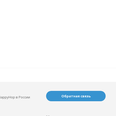
Обратная связь
appyHop в России