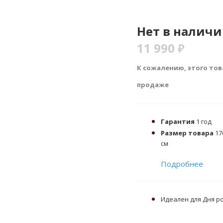
Нет в налич
11 990
₽
К сожалению, этого тов
продаже
Гарантия
1 год
Размер товара
176
см
Подробнее
Идеален для Дня р