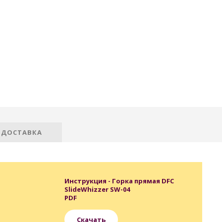
 ДОСТАВКА
Инструкция - Горка прямая DFC
SlideWhizzer SW-04
PDF
Скачать