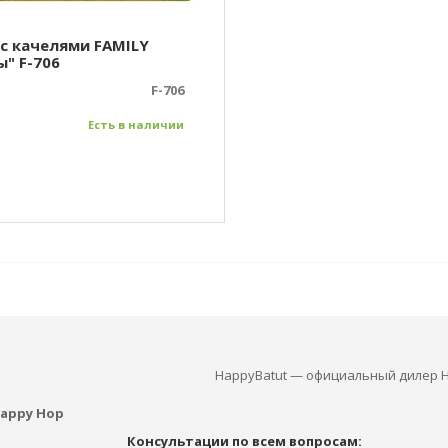
 с качелями FAMILY
ы" F-706
F-706
Есть в наличии
HappyBatut — официальный дилер H
appy Hop
Консультации по всем вопросам: