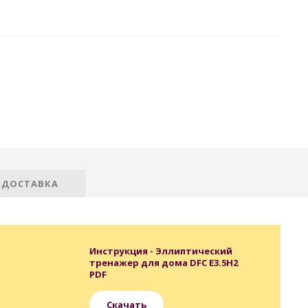
 ДОСТАВКА
Инструкция - Эллиптический
тренажер для дома DFC E3.5H2
PDF
Скачать