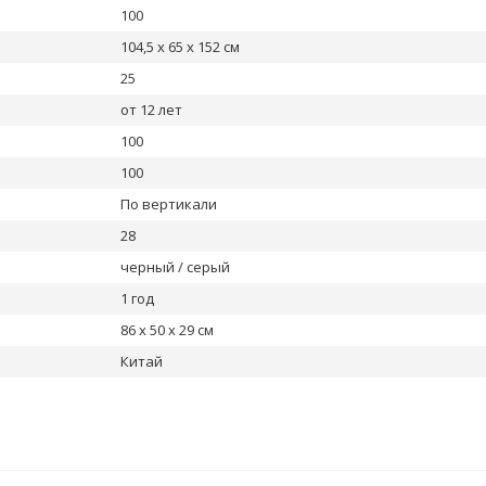
100
104,5 х 65 х 152 см
25
от 12 лет
100
100
По вертикали
28
черный / серый
1 год
86 х 50 х 29 см
Китай