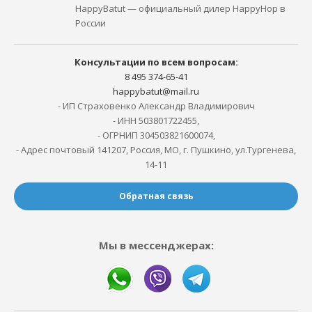
HappyBatut — официальный дилер HappyHop в
России
Консультации по всем вопросам:
8 495 374-65-41
happybatut@mail.ru
- ИП Страховенко Александр Владимирович
- ИНН 503801722455,
- ОГРНИП 304503821600074,
- Адрес почтовый 141207, Россия, МО, г. Пушкино, ул.Тургенева,
14-11
Обратная связь
Мы в мессенджерах: