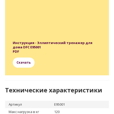
Складывание
нет
Размер упаковки
140 х 32 х 64,5 см
Вес нетто
49 кг
Вес брутто
56 кг
Питание компьютера
2 батарейки, тип АА
Бренд
DFC
Страна производства
КНР
Гарантия
12 месяцев
Инструкция - Эллиптический тренажер для
дома DFC E95001
PDF
Скачать
Технические характеристики
Артикул
E95001
Макс нагрузка в кг
120