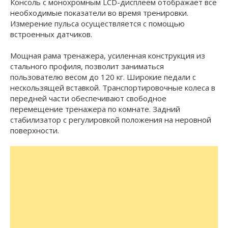
Консоль с монохромным LCD-дисплеем отображает все
необходимые показатели во время тренировки.
Измерение пульса осуществляется с помощью
встроенных датчиков.
Мощная рама тренажера, усиленная конструкция из
стального профиля, позволит заниматься
пользователю весом до 120 кг. Широкие педали с
нескользящей вставкой. Транспортировочные колеса в
передней части обеспечивают свободное
перемещение тренажера по комнате. Задний
стабилизатор с регулировкой положения на неровной
поверхности.
домашний с задним расположением
Тип
маховика
Система нагружения
магнитная
Количество уровней
8
нагрузки
Регулировка
ручная
нагрузки
Маховик
9 кг (инерционный вес 15 кг)
Вес пользователя
до 120 кг