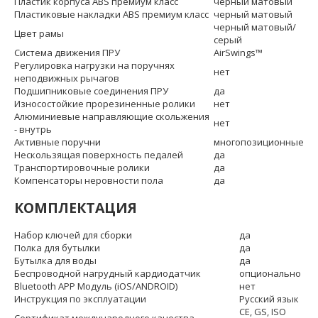
Пластик корпуса ABS премиум класс
черный матовый
Пластиковые накладки ABS премиум класс
черный матовый
черный матовый/
Цвет рамы
серый
Система движения ПРУ
AirSwings™
Регулировка нагрузки на поручнях
нет
неподвижных рычагов
Подшипниковые соединения ПРУ
да
Износостойкие прорезиненные ролики
нет
Алюминиевые направляющие скольжения
нет
- внутрь
Активные поручни
многопозиционные
Нескользящая поверхность педалей
да
Транспортировочные ролики
да
Компенсаторы неровности пола
да
КОМПЛЕКТАЦИЯ
Набор ключей для сборки
да
Полка для бутылки
да
Бутылка для воды
да
Беспроводной нагрудный кардиодатчик
опционально
Bluetooth APP Модуль (iOS/ANDROID)
нет
Инструкция по эксплуатации
Русский язык
CE, GS, ISO