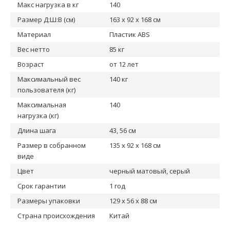
Макс нагрузка в кг
140
Размер Д:Ш:В (см)
163 х 92 х 168 см
Материал
Пластик ABS
Вес нетто
85 кг
Возраст
от 12 лет
Максимальный вес
140 кг
пользователя (кг)
Максимальная
140
нагрузка (кг)
Длина шага
43, 56 см
Размер в собранном
135 х 92 х 168 см
виде
Цвет
черный матовый, серый
Срок гарантии
1 год
Размеры упаковки
129 х 56 х 88 см
Страна происхождения
Китай