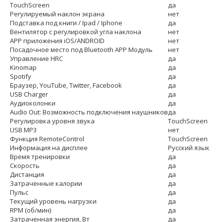
TouchScreen
да
Регулируемый наклон экрана
нет
Подставка под книги / Ipad / Iphone
да
Вентилятор c регулировкой угла наклона
нет
APP приложения iOS/ANDROID
нет
Посадочное место под Bluetooth APP Модуль
нет
Управление HRC
да
Kinomap
да
Spotify
да
Браузер, YouTube, Twitter, Facebook
да
USB Charger
да
Аудиоколонки
да
Audio Out: Возможность подключения наушников
да
Регулировка уровня звука
TouchScreen
USB MP3
нет
Функция RemoteControl
TouchScreen
Информация на дисплее
Русский язык
Время тренировки
да
Скорость
да
Дистанция
да
Затраченные калории
да
Пульс
да
Текущий уровень нагрузки
да
RPM (об/мин)
да
Затраченная энергия, Вт
да