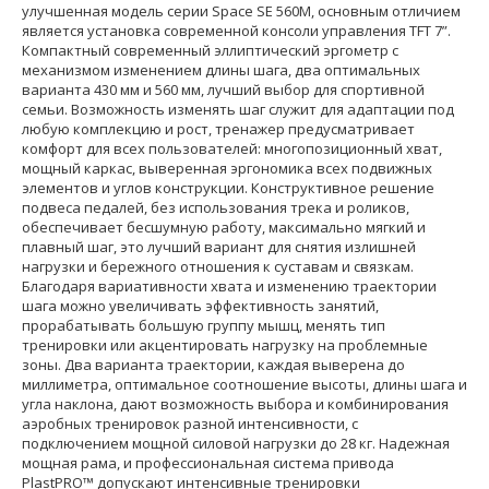
улучшенная модель серии Space SE 560M, основным отличием
является установка современной консоли управления TFT 7”.
Компактный современный эллиптический эргометр с
механизмом изменением длины шага, два оптимальных
варианта 430 мм и 560 мм, лучший выбор для спортивной
семьи. Возможность изменять шаг служит для адаптации под
любую комплекцию и рост, тренажер предусматривает
комфорт для всех пользователей: многопозиционный хват,
мощный каркас, выверенная эргономика всех подвижных
элементов и углов конструкции. Конструктивное решение
подвеса педалей, без использования трека и роликов,
обеспечивает бесшумную работу, максимально мягкий и
плавный шаг, это лучший вариант для снятия излишней
нагрузки и бережного отношения к суставам и связкам.
Благодаря вариативности хвата и изменению траектории
шага можно увеличивать эффективность занятий,
прорабатывать большую группу мышц, менять тип
тренировки или акцентировать нагрузку на проблемные
зоны. Два варианта траектории, каждая выверена до
миллиметра, оптимальное соотношение высоты, длины шага и
угла наклона, дают возможность выбора и комбинирования
аэробных тренировок разной интенсивности, с
подключением мощной силовой нагрузки до 28 кг. Надежная
мощная рама, и профессиональная система привода
PlastPRO™ допускают интенсивные тренировки