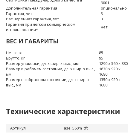
Сертификат международного качества
9001
Дополнительная гарантия
опционально
Гарантия, лет
3
Расширенная гарантия, лет
3
Гарантия при легком коммерческом
нет
использовании*
ВЕС И ГАБАРИТЫ
Нетто, кг
85
Брутто, кг
95
Размер упаковки, дл. х шир. х выс., мм
1290 х 560 х 880
Размер в рабочем состоянии, дл. х шир. х выс.,
1630 х 920 х
мм
1680
Размер в собранном состоянии, дл. х шир. х
1350 х 920 х
выс., мм
1680
Технические характеристики
Артикул
ase_560m_tft