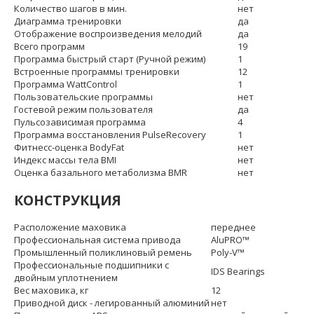
Количество шагов в мин.
нет
Диаграмма тренировки
да
Отображение воспроизведения мелодий
да
Всего программ
19
Программа быстрый старт (Ручной режим)
1
Встроенные программы тренировки
12
Программа WattControl
1
Пользовательские программы
нет
Гостевой режим пользователя
да
Пульсозависимая программа
4
Программа восстановления PulseRecovery
1
Фитнесс-оценка BodyFat
нет
Индекс массы тела BMI
нет
Оценка базального метаболизма BMR
нет
КОНСТРУКЦИЯ
Расположение маховика
переднее
Профессиональная система привода
AluPRO™
Промышленный поликлиновый ремень
Poly-V™
Профессиональные подшипники с
IDS Bearings
двойным уплотнением
Вес маховика, кг
12
Приводной диск - легированный алюминий
нет