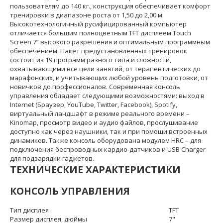
пользователям до 140 кг., конструкция обеспечивает комфорт
тренировки в диапазоне роста от 1,50 до 2,00 м.
Высокотехнологичный русифицированный компьютер
отличается большим полноцветным TFT дисплеем Touch
Screen 7” высокого разрешения и оптимальным программным
обеспечением. Пакет предустановленных тренировок
состоит из 19 программ разного типа и сложности,
охватывающими все цели занятий, от терапевтических до
марафонских, и учитывающих любой уровень подготовки, от
новичков до профессионалов. Современная консоль
управления обладает следующими возможностями: выход в
Internet (Браузер, YouTube, Twitter, Facebook), Spotify,
виртуальный ландшафт в режиме реального времени –
Kinomap, просмотр видео и аудио файлов, прослушивание
доступно как через наушники, так и при помощи встроенных
динамиков. Также консоль оборудована модулем HRC – для
подключения беспроводных кардио-датчиков и USB Charger
для подзарядки гаджетов.
ТЕХНИЧЕСКИЕ ХАРАКТЕРИСТИКИ
КОНСОЛЬ УПРАВЛЕНИЯ
Тип дисплея
TFT
Размер дисплея, дюймы
7"