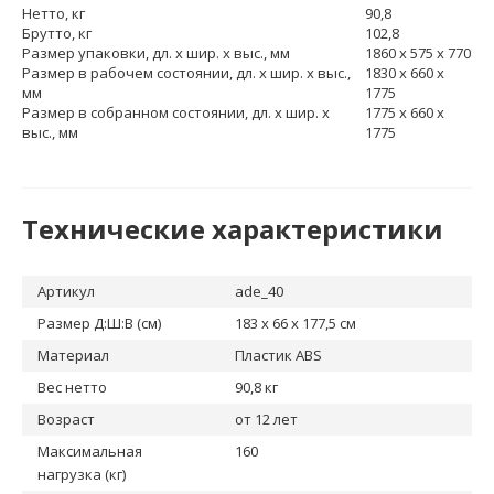
Нетто, кг
90,8
Брутто, кг
102,8
Размер упаковки, дл. х шир. х выс., мм
1860 x 575 x 770
Размер в рабочем состоянии, дл. х шир. х выс.,
1830 x 660 x
мм
1775
Размер в собранном состоянии, дл. х шир. х
1775 x 660 x
выс., мм
1775
Технические характеристики
Артикул
ade_40
Размер Д:Ш:В (см)
183 x 66 x 177,5 см
Материал
Пластик ABS
Вес нетто
90,8 кг
Возраст
от 12 лет
Максимальная
160
нагрузка (кг)