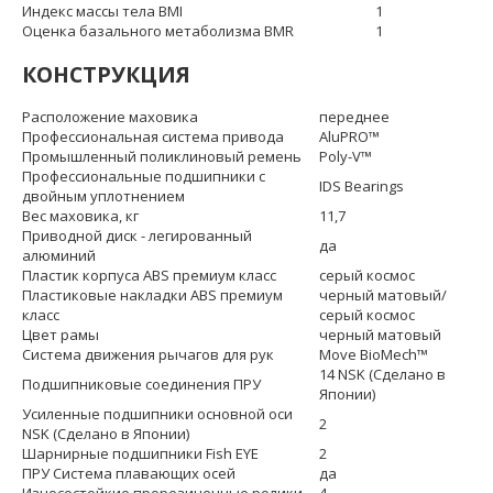
Индекс массы тела BMI
1
Оценка базального метаболизма BMR
1
КОНСТРУКЦИЯ
Расположение маховика
переднее
Профессиональная система привода
AluPRO™
Промышленный поликлиновый ремень
Poly-V™
Профессиональные подшипники с
IDS Bearings
двойным уплотнением
Вес маховика, кг
11,7
Приводной диск - легированный
да
алюминий
Пластик корпуса ABS премиум класс
серый космос
Пластиковые накладки ABS премиум
черный матовый/
класс
серый космос
Цвет рамы
черный матовый
Система движения рычагов для рук
Move BioMech™
14 NSK (Сделано в
Подшипниковые соединения ПРУ
Японии)
Усиленные подшипники основной оси
2
NSK (Сделано в Японии)
Шарнирные подшипники Fish EYE
2
ПРУ Система плавающих осей
да
Износостойкие прорезиненные ролики
4