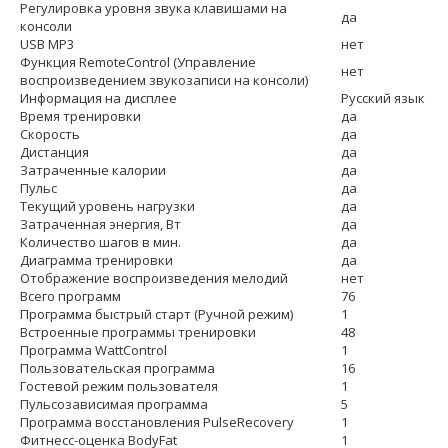
Регулировка уровня звука клавишами на
да
консоли
USB MP3
нет
Функция RemoteControl (Управление
нет
воспроизведением звукозаписи на консоли)
Информация на дисплее
Русский язык
Время тренировки
да
Скорость
да
Дистанция
да
Затраченные калории
да
Пульс
да
Текущий уровень нагрузки
да
Затраченная энергия, Вт
да
Количество шагов в мин.
да
Диаграмма тренировки
да
Отображение воспроизведения мелодий
нет
Всего программ
76
Программа быстрый старт (Ручной режим)
1
Встроенные программы тренировки
48
Программа WattControl
1
Пользовательская программа
16
Гостевой режим пользователя
1
Пульсозависимая программа
5
Программа восстановления PulseRecovery
1
Фитнесс-оценка BodyFat
1