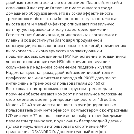
двойным треком и цельным основанием. Плавный, мягкий и
скользящий шаг серии Dream не имеет аналогов среди
домашнего оборудования, это высокая эффективность
тренировок и абсолютная безопасность суставов. Низкая
высота шага и малый Q-фактор описывают правильную
вытянутую параллельно полу траекторию движения.
Естественная биомеханика, универсальная эргономика и
плавный ход достигнуты благодаря продуманной
конструкции, использованию новых технологий, применению
высококлассных коммерческих комплектующих и
подшипниковых соединений ПРУ. Качественные подшипники
японского производителя NSK обеспечивают лучшее
скольжение и надежное сочленение подвижных узлов.
Надежная цельная рама, двойной алюминиевый трек и
профессиональная система привода AluPRO™ допускают
интенсивные тренировки пользователям до 160 кг.
Высококлассная эргономика конструкции тренажера и
поручней обеспечивают комфорт и правильное положение
спортсмена во время тренировки при росте от 1.6 до 2 м.
Модель DЕ 40 отличается полностью русифицированным
пользовательским интерфейсом, компьютером с контрастным
LCD дисплеем 7” позволяющим легко выбрать необходимые
параметры тренировки, подключить беспроводной датчик
пульса и наушники и использовать спортивные APP
приложения iOS/ANDROID. Дополнительный комфорт