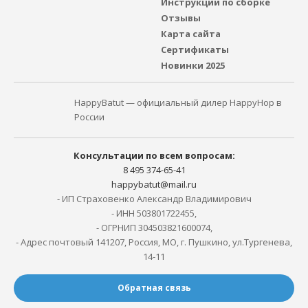
Инструкции по сборке
Отзывы
Карта сайта
Сертификаты
Новинки 2025
HappyBatut — официальный дилер HappyHop в
России
Консультации по всем вопросам:
8 495 374-65-41
happybatut@mail.ru
- ИП Страховенко Александр Владимирович
- ИНН 503801722455,
- ОГРНИП 304503821600074,
- Адрес почтовый 141207, Россия, МО, г. Пушкино, ул.Тургенева,
14-11
Обратная связь