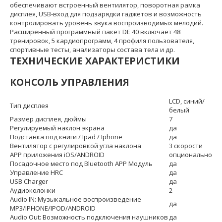
обеспечивают встроенный вентилятор, поворотная рамка
дисплея, USB-вход для подзарядки гаджетов и возможность
контролировать уровень звука воспроизводимых мелодий.
Расширенный программный пакет DЕ 40 включает 48
тренировок, 5 кардиопрограмм, 4 профиля пользователя,
спортивные тесты, анализаторы состава тела и др.
ТЕХНИЧЕСКИЕ ХАРАКТЕРИСТИКИ
КОНСОЛЬ УПРАВЛЕНИЯ
LCD, синий/
Тип дисплея
белый
Размер дисплея, дюймы
7
Регулируемый наклон экрана
да
Подставка под книги / Ipad / Iphone
да
Вентилятор с регулировкой угла наклона
3 скорости
APP приложения iOS/ANDROID
опционально
Посадочное место под Bluetooth APP Модуль
да
Управление HRC
да
USB Charger
да
Аудиоколонки
2
Audio IN: Музыкальное воспроизведение
да
MP3/IPHONE/IPOD/ANDROID
Audio Out: Возможность подключения наушников
да