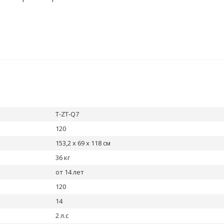
T-ZT-Q7
120
153,2 х 69 х 118 см
36 кг
от 14 лет
120
14
2 л.с