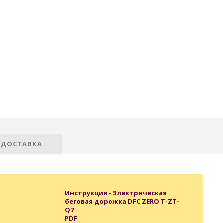
 ДОСТАВКА
Инструкция - Электрическая
беговая дорожка DFC ZERO T-ZT-
Q7
PDF