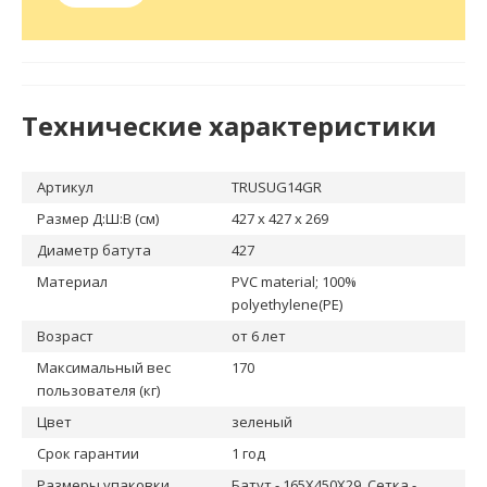
Технические характеристики
Артикул
TRUSUG14GR
Размер Д:Ш:В (см)
427 х 427 х 269
Диаметр батута
427
Материал
PVC material; 100%
polyethylene(PE)
Возраст
от 6 лет
Максимальный вес
170
пользователя (кг)
Цвет
зеленый
Срок гарантии
1 год
Размеры упаковки
Батут - 165X450X29, Сетка -