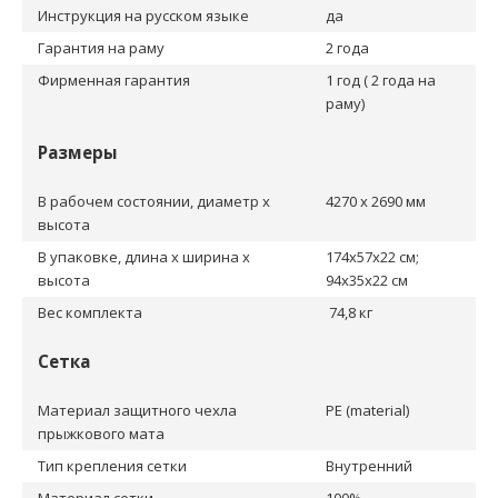
Инструкция на русском языке
да
Гарантия на раму
2 года
Фирменная гарантия
1 год ( 2 года на
раму)
Размеры
В рабочем состоянии, диаметр х
4270 х 2690 мм
высота
В упаковке, длина х ширина х
174x57x22 см;
высота
94x35x22 см
Вес комплекта
74,8 кг
Сетка
Материал защитного чехла
PE (material)
прыжкового мата
Тип крепления сетки
Внутренний