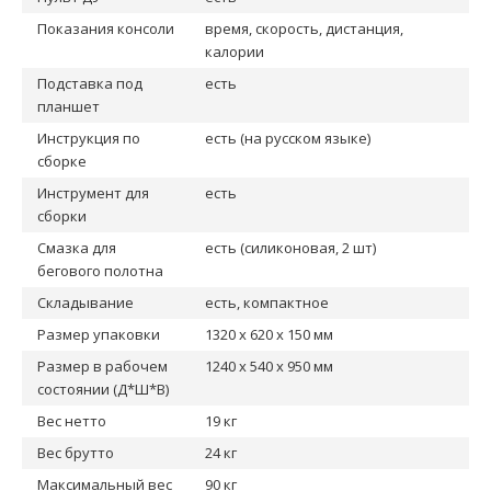
Показания консоли
время, скорость, дистанция,
калории
Подставка под
есть
планшет
Инструкция по
есть (на русском языке)
сборке
Инструмент для
есть
сборки
Смазка для
есть (силиконовая, 2 шт)
бегового полотна
Складывание
есть, компактное
Размер упаковки
1320 x 620 x 150 мм
Размер в рабочем
1240 х 540 х 950 мм
состоянии (Д*Ш*В)
Вес нетто
19 кг
Вес брутто
24 кг
Максимальный вес
90 кг