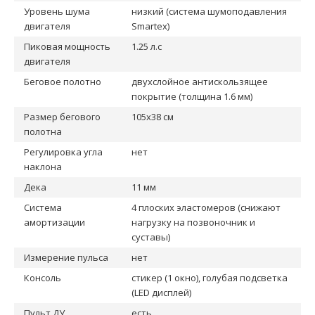
Уровень шума
низкий (система шумоподавления
двигателя
Smartex)
Пиковая мощность
1.25 л.с
двигателя
Беговое полотно
двухслойное антискользящее
покрытие (толщина 1.6 мм)
Размер бегового
105х38 см
полотна
Регулировка угла
нет
наклона
Дека
11 мм
Система
4 плоских эластомеров (снижают
амортизации
нагрузку на позвоночник и
суставы)
Измерение пульса
нет
Консоль
стикер (1 окно), голубая подсветка
(LED дисплей)
Пульт ДУ
есть