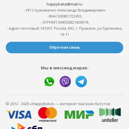
happybatut@mail.ru
- ИП Страховенко Александр Владимирович
- ИНН 503801722455,
- ОГРНИП 304503821600074,
- Адрес почтовый 141207, Россия, МО, г. Пушкино, ул.Тургенева,
14-11
Обратная связь
Мы в мессенджерах:
© 2012 - 2026 «HappyBatut» — интернет-магазин батутов