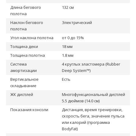
Длина бегового
132 см
полотна
Наклон бегового
Электрический
полотна
Угол наклона полотна
от 0 до 15%
Толщина деки
18 мм
Толщина полотна
1.8 мм
Система
4 круглых эластомера (Rubber
амортизации
Deep System™)
Вертикальное
Есть
складывание
ЖК дисплей
Многофункциональный дисплей
5.5 дюймов (14.0 см)
Показания консоли
Дистанция, время тренировки,
скорость бега, значение пульса
или калорий (программа
BodyFat)