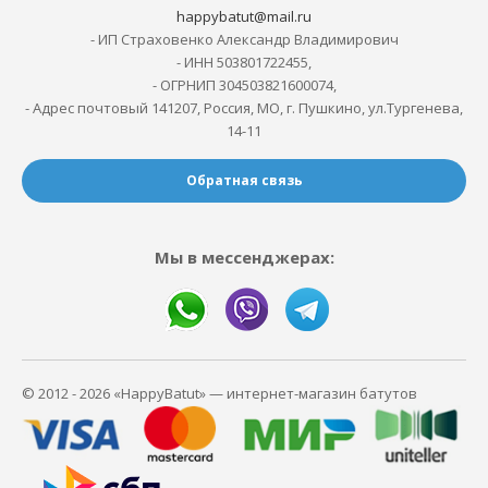
happybatut@mail.ru
- ИП Страховенко Александр Владимирович
- ИНН 503801722455,
- ОГРНИП 304503821600074,
- Адрес почтовый 141207, Россия, МО, г. Пушкино, ул.Тургенева,
14-11
Обратная связь
Мы в мессенджерах:
© 2012 - 2026 «HappyBatut» — интернет-магазин батутов