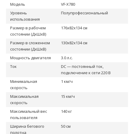
Модель
VF-X780
Уровень
Полупрофессиональный
использования
Размер в рабочем
176x82x134 см
состоянии (ДxШxВ)
Размер в сложенном
130x82x134 см
состоянии (ДxШxВ)
Мощность двигателя
3.0 л.с.
Ток
DC — постоянный ток,
подключение к сети 220 В
Минимальная
1 км/ч
скорость
Максимальная
15 км/ч
скорость
Максимальный вес
140 кг
пользователя
Ширина бегового
50 см
полотна