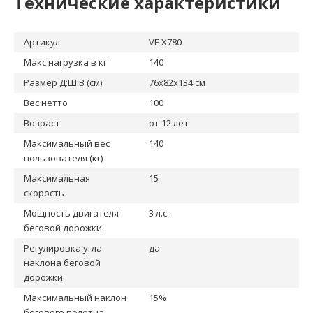
Технические характеристики
Артикул
VF-X780
Макс нагрузка в кг
140
Размер Д:Ш:В (см)
76x82x134 см
Вес нетто
100
Возраст
от 12 лет
Максимальный вес
140
пользователя (кг)
Максимальная
15
скорость
Мощность двигателя
3 л.с.
беговой дорожки
Регулировка угла
да
наклона беговой
дорожки
Максимальный наклон
15%
бегового полотна