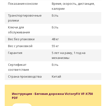
Показания консоли
Время, скорость, дистанция,
калории
Транспортировочные
Есть
ролики
Ключи для
Есть
обслуживания
Вес без упаковки
48 кг
Вес с упаковкой
55 кг
Гарантия
5 лет на раму, 1 год на
механизмы
Сертификат
Есть
соответствия
Страна производства
Китай
Инструкция - Беговая дорожка VictoryFit VF-X750
PDF