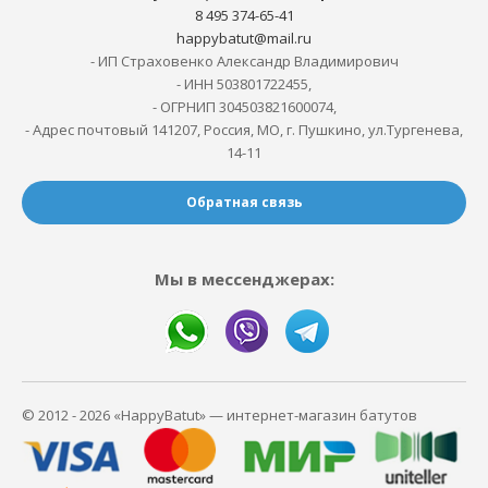
8 495 374-65-41
happybatut@mail.ru
- ИП Страховенко Александр Владимирович
- ИНН 503801722455,
- ОГРНИП 304503821600074,
- Адрес почтовый 141207, Россия, МО, г. Пушкино, ул.Тургенева,
14-11
Обратная связь
Мы в мессенджерах:
© 2012 - 2026 «HappyBatut» — интернет-магазин батутов