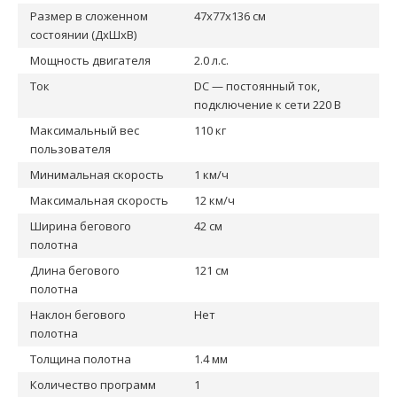
Размер в сложенном
47x77x136 см
состоянии (ДxШxВ)
Мощность двигателя
2.0 л.с.
Ток
DC — постоянный ток,
подключение к сети 220 В
Максимальный вес
110 кг
пользователя
Минимальная скорость
1 км/ч
Максимальная скорость
12 км/ч
Ширина бегового
42 см
полотна
Длина бегового
121 см
полотна
Наклон бегового
Нет
полотна
Толщина полотна
1.4 мм
Количество программ
1