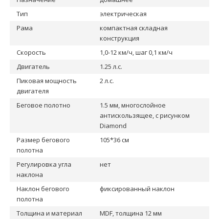
Тип
электрическая
Рама
компактная складная
конструкция
Скорость
1,0-12 км/ч, шаг 0,1 км/ч
Двигатель
1.25 л.с.
Пиковая мощность
2 л.с.
двигателя
Беговое полотно
1.5 мм, многослойное
антискользящее, с рисунком
Diamond
Размер бегового
105*36 см
полотна
Регулировка угла
нет
наклона
Наклон бегового
фиксированный наклон
полотна
Толщина и материал
MDF, толщина 12 мм