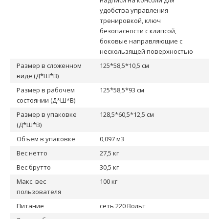
надписи на консоли для
удобства управления
тренировкой, ключ
безопасности с клипсой,
боковые направляющие с
нескользящей поверхностью
Размер в сложенном
125*58,5*10,5 см
виде (Д*Ш*В)
Размер в рабочем
125*58,5*93 см
состоянии (Д*Ш*В)
Размер в упаковке
128,5*60,5*12,5 см
(Д*Ш*В)
Объем в упаковке
0,097 м3
Вес нетто
27,5 кг
Вес брутто
30,5 кг
Макс. вес
100 кг
пользователя
Питание
сеть 220 Вольт