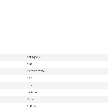
14FT-JST-E
150
427*427*265
427
58 кг
от 6 лет
85 см
180 см