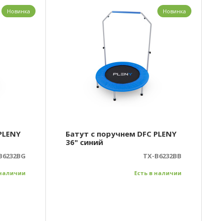
Новинка
Новинка
PLENY
Батут с поручнем DFC PLENY
36" синий
B6232BG
TX-B6232BB
 наличии
Есть в наличии