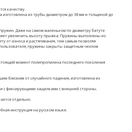
тся качеству.
 изготовлена из трубы диаметром до 38 мм и толщиной до
пружин. Даже на самом маленьком по диаметру батуте
воляет увеличить высоту прыжка. Пружины выполнены из
у от износа и растягивания, тем самым позволяя
и пользователя, пружины закрыты защитным чехлом
стоящий момент полипропилена последнего поколения
шим близким от случайного падения, изготовлена из
ии с фиксирующими защелками с внешней стороны.
тается отдельно.
бная инструкция на русском языке.