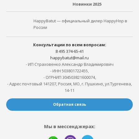
Новинки 2025
HappyBatut — официальный дилер HappyHop в
России
Консультации по всем вопросам:
8 495 374-65-41
happybatut@mail.ru
- ИП Страховенко Александр Владимирович
- ИНН 503801722455,
- ОГРНИП 304503821600074,
- Адрес почтовый 141207, Россия, МО, г. Пушкино, ул.Тургенева,
14-11
Обратная связь
Мы в мессенджерах: