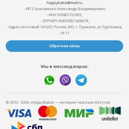
happybatut@mail.ru
- ИП Страховенко Александр Владимирович
- ИНН 503801722455,
- ОГРНИП 304503821600074,
- Адрес почтовый 141207, Россия, МО, г. Пушкино, ул.Тургенева,
14-11
Обратная связь
Мы в мессенджерах:
© 2012 - 2026 «HappyBatut» — интернет-магазин батутов